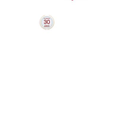
Calzada de las Brujas 55-IX
Ex Hacienda Coapa, Tlalpan
14300, Ciudad de México
5556770964
ó
5556771906
Villacoapa@conamat.com
Nosotros
Beneficios
Cursos
Contactanos
Convenio Escuelas