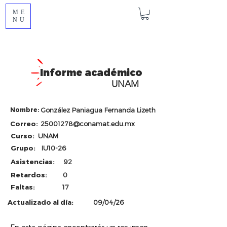
ME
NU
Informe académico
UNAM
Nombre:
González Paniagua Fernanda Lizeth
Correo:
25001278@conamat.edu.mx
Curso:
UNAM
Grupo:
IU10-26
Asistencias:
92
Retardos:
0
Faltas:
17
Actualizado al día:
09/04/26