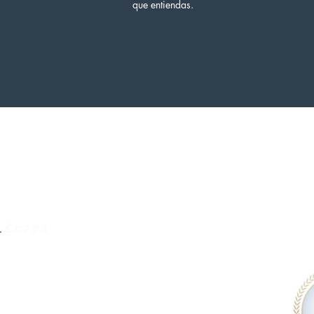
que entiendas.
ra con la suerte, es el resultado de un
Nosotros
Beneficios
Cursos
Contactanos