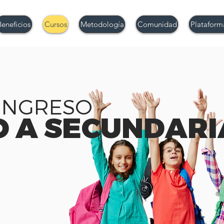
Beneficios
Cursos
Metodología
Comunidad
Plataform
INGRESO
O A SECUNDARI