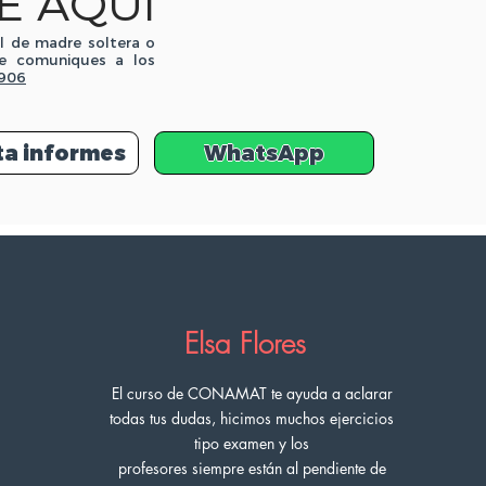
E AQUÍ
l de madre soltera o
te comuniques a los
906
ita informes
WhatsApp
Elsa Flores
El curso de CONAMAT te ayuda a aclarar
todas tus dudas, hicimos muchos ejercicios
tipo examen y los
profesores
siempre
están
al
pendiente
de