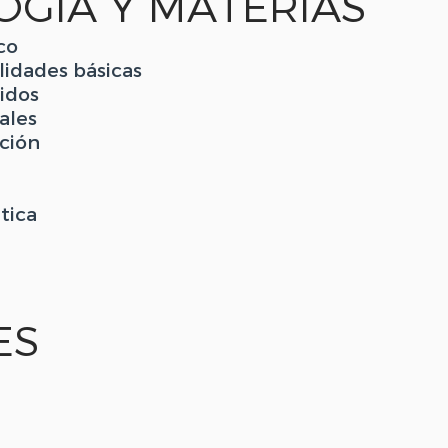
GÍA Y MATERIAS
co
ilidades básicas
idos
ales
ación
ática
ES