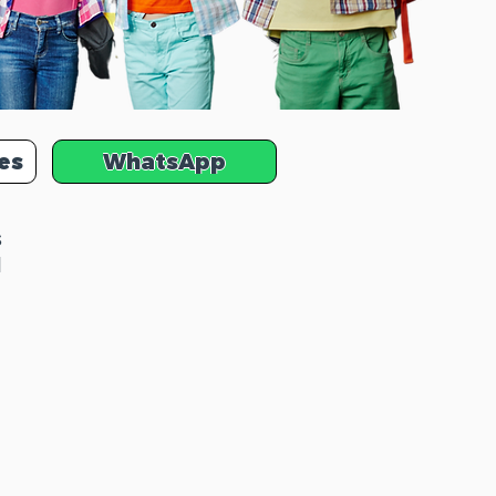
es
WhatsApp
s
l