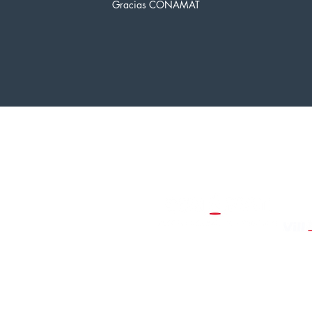
Gracias CONAMAT
"El éxito no se log
Plantel
Calzada de las Brujas 55-IX
Ex Hacienda Coapa, Tlalpan