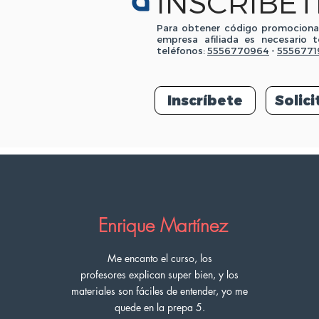
INSCRÍBET
Para obtener código promociona
empresa afiliada es necesario 
teléfonos:
5556770964
-
5556771
Inscríbete
Solic
Enrique Martínez
Me encanto el curso, los
profesores
explican
super bien, y los
materiales son
fáciles
de entender, yo me
quede en la prepa 5.