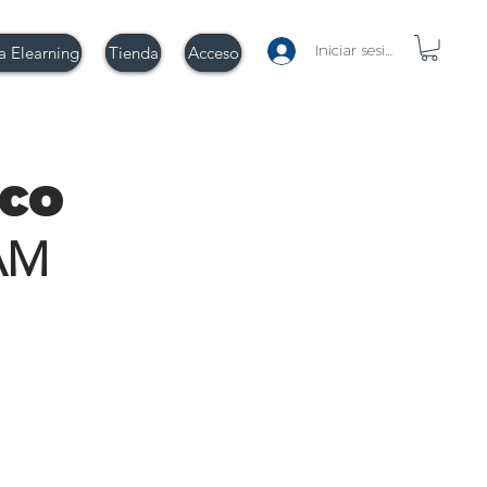
Iniciar sesión
a Elearning
Tienda
Acceso
co
AM