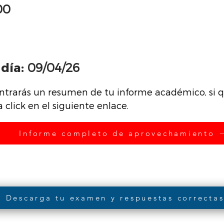
00
día:
09/04/26
ntrarás un resumen de tu informe académico, si qu
click en el siguiente enlace.
Informe completo de aprovechamiento
Descarga tu examen y respuestas correcta