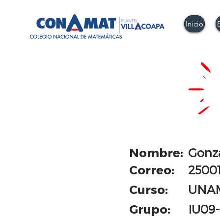
Inicio
Nombre:
Gonzá
Correo:
2500
Curso:
UNA
Grupo:
IU09