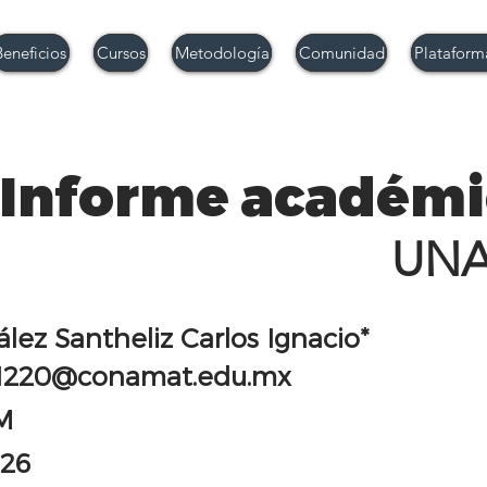
Beneficios
Cursos
Metodología
Comunidad
Plataform
Informe académi
UN
lez Santheliz Carlos Ignacio*
1220@conamat.edu.mx
M
-26