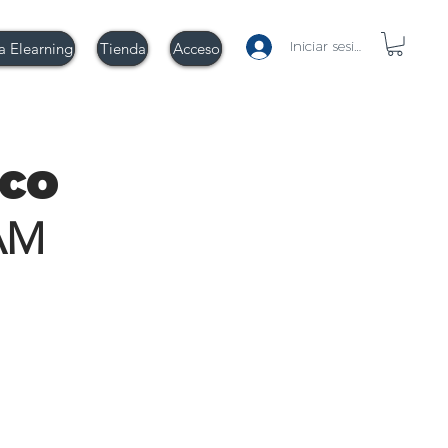
Iniciar sesión
a Elearning
Tienda
Acceso
co
AM