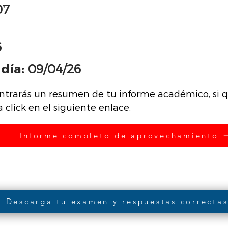
07
6
día:
09/04/26
ntrarás un resumen de tu informe académico, si qu
click en el siguiente enlace.
Informe completo de aprovechamiento
Descarga tu examen y respuestas correcta