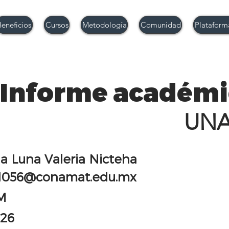
Beneficios
Cursos
Metodología
Comunidad
Plataform
Informe académi
UN
a Luna Valeria Nicteha
1056@conamat.edu.mx
M
-26