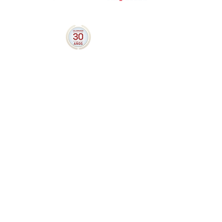
Calzada de las Brujas 55-IX
Ex Hacienda Coapa, Tlalpan
14300, Ciudad de México
5556770964
ó
5556771906
Villacoapa@conamat.com
Nosotros
Beneficios
Cursos
Contactanos
Convenio Escuelas