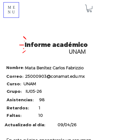
ME
NU
Informe académico
UNAM
Nombre:
Mata Benítez Carlos Fabrizzio
Correo:
25000903@conamat.edu.mx
Curso:
UNAM
Grupo:
IU05-26
Asistencias:
98
Retardos:
1
Faltas:
10
Actualizado al día:
09/04/26