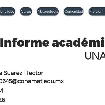
Beneficios
Cursos
Metodología
Comunidad
Plataform
Informe académi
UN
a Suarez Hector
0645@conamat.edu.mx
M
26