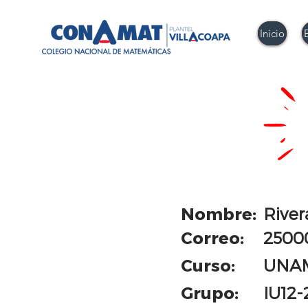
Inicio
Nombre:
River
Correo:
2500
Curso:
UNA
Grupo:
IU12-