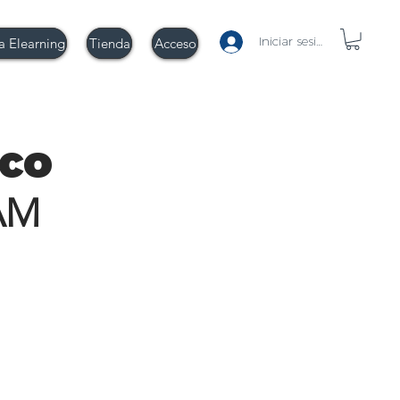
Iniciar sesión
a Elearning
Tienda
Acceso
co
AM