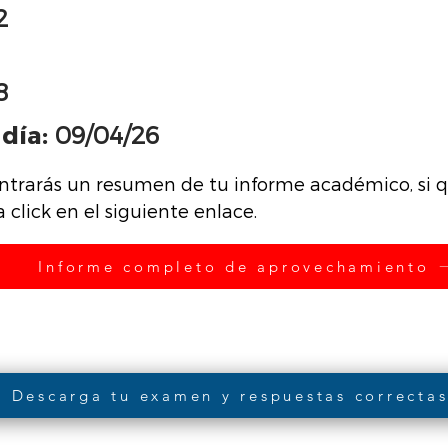
2
8
día:
09/04/26
ntrarás un resumen de tu informe académico, si qu
click en el siguiente enlace.
Informe completo de aprovechamiento
Descarga tu examen y respuestas correcta