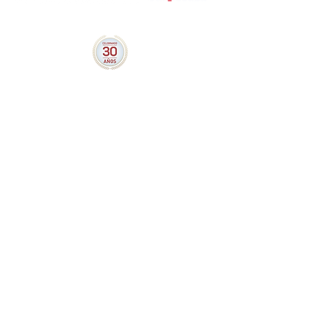
Calzada de las Brujas 55-IX
Ex Hacienda Coapa, Tlalpan
14300, Ciudad de México
5556770964
ó
5556771906
Villacoapa@conamat.com
Nosotros
Beneficios
Cursos
Contactanos
Convenio Escuelas