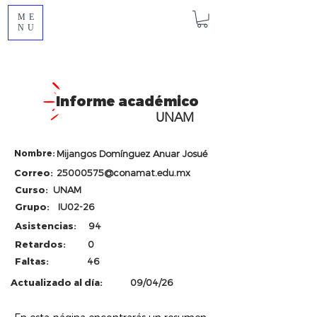
ME
NU
Informe académico
UNAM
Nombre:
Mijangos Domínguez Anuar Josué
Correo:
25000575@conamat.edu.mx
Curso:
UNAM
Grupo:
IU02-26
Asistencias:
94
Retardos:
0
Faltas:
46
Actualizado al día:
09/04/26