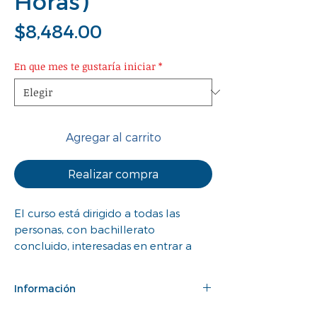
Horas)
Precio
$8,484.00
En que mes te gustaría iniciar
*
Agregar al carrito
Realizar compra
El curso está dirigido a todas las
personas, con bachillerato
concluido, interesadas en entrar a
alguna de las escuelas de nivel
superior de la UNAM. Los alumnos
Información
desarrollarán sus habilidades en las
áreas Ciencias Físico-Matemáticas,
Caracteristicas: