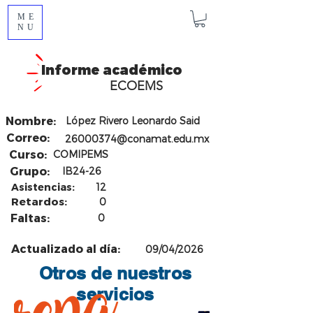
ME
NU
Informe académico
ECOEMS
Nombre:
López Rivero Leonardo Said
Correo:
26000374@conamat.edu.mx
Curso:
COMIPEMS
Grupo:
IB24-26
Asistencias:
12
Retardos:
0
Faltas:
0
Actualizado al día:
09/04/2026
Otros de nuestros
servicios