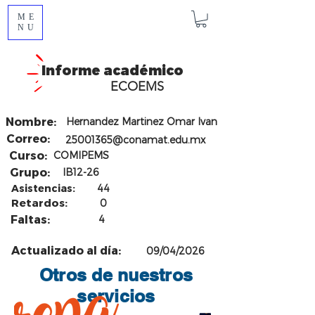
ME
NU
Informe académico
ECOEMS
Nombre:
Hernandez Martinez Omar Ivan
Correo:
25001365@conamat.edu.mx
Curso:
COMIPEMS
Grupo:
IB12-26
Asistencias:
44
Retardos:
0
Faltas:
4
Actualizado al día:
09/04/2026
Otros de nuestros
servicios