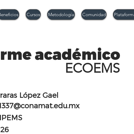
Beneficios
Cursos
Metodología
Comunidad
Plataform
orme académico
ECOEMS
rraras López Gael
1337@conamat.edu.mx
IPEMS
-26