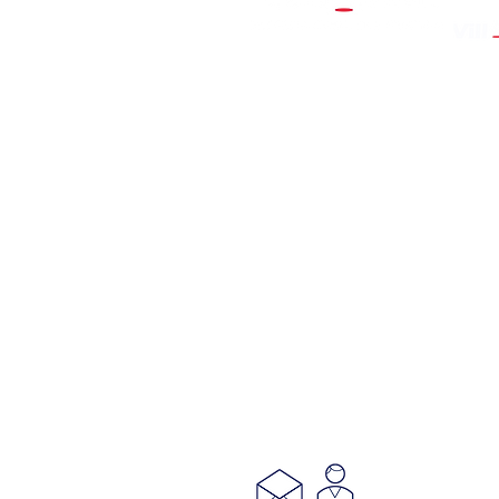
Calzada de las Brujas 55-IX
Ex Hacienda Coapa, Tlalpan
14300, Ciudad de México
5556770964
ó
5556771906
Villacoapa@conamat.com