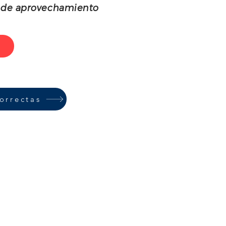
to de aprovechamiento
orrectas
 esfuerzo constante"