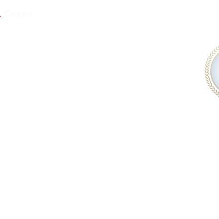
Nosotros
Beneficios
Cursos
Contactanos
Convenio Escuelas
Convenio Empresas
Aviso de privacidad
Empresas
Mapa del sitio