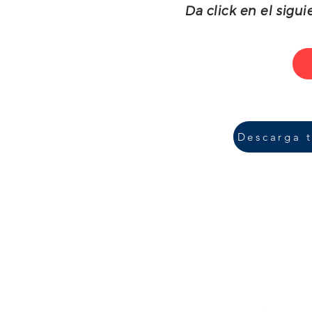
Da click en el sig
Descarga t
"El éxito no se log
Plantel