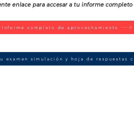
uiente enlace para accesar a tu informe comple
Informe completo de aprovechamiento
u examen simulación y hoja de respuestas c
ra con la suerte, es el resultado de un