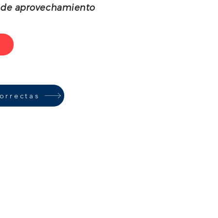
to de aprovechamiento
orrectas
 esfuerzo constante"