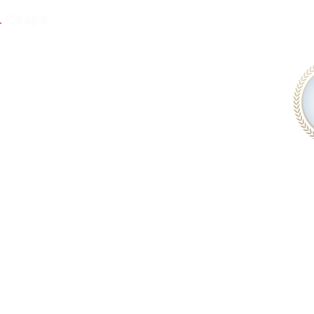
Nosotros
Beneficios
Cursos
Contactanos
Convenio Escuelas
Convenio Empresas
Aviso de privacidad
Empresas
Mapa del sitio