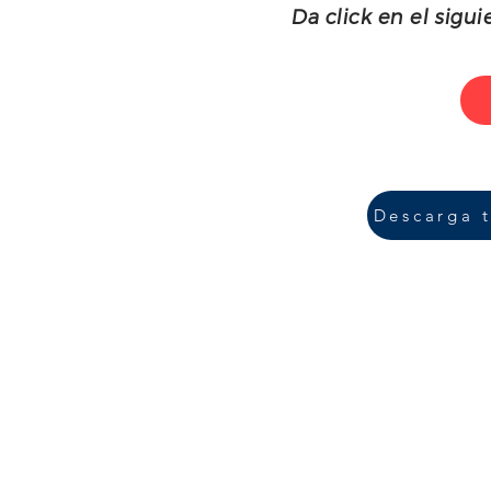
Da click en el sig
Descarga t
"El éxito no se log
Plantel