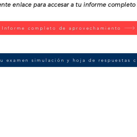
uiente enlace para accesar a tu informe comple
Informe completo de aprovechamiento
u examen simulación y hoja de respuestas c
ra con la suerte, es el resultado de un