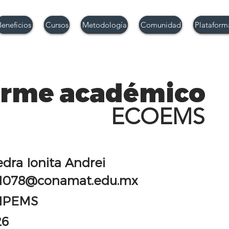
Beneficios
Cursos
Metodología
Comunidad
Plataform
orme académico
ECOEMS
dra Ionita Andrei
1078@conamat.edu.mx
IPEMS
26