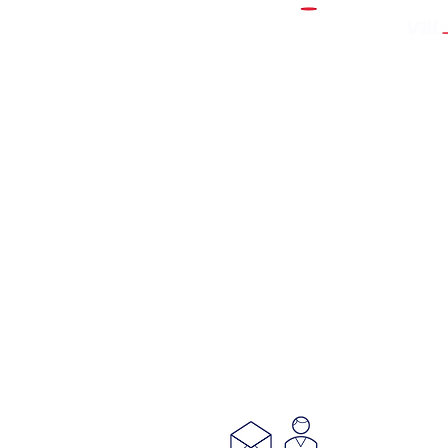
Calzada de las Brujas 55-IX
Ex Hacienda Coapa, Tlalpan
14300, Ciudad de México
5556770964
ó
5556771906
Villacoapa@conamat.com