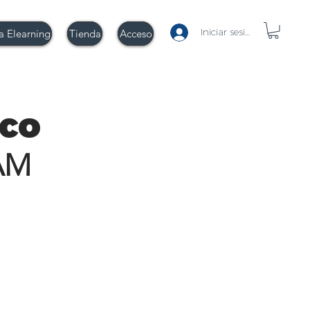
Iniciar sesión
a Elearning
Tienda
Acceso
co
AM