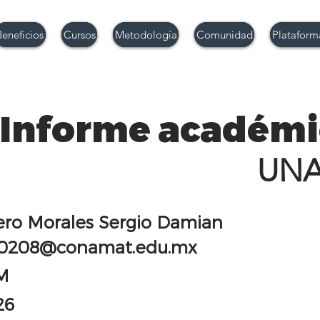
Beneficios
Cursos
Metodología
Comunidad
Plataform
Informe académi
UN
ro Morales Sergio Damian
0208@conamat.edu.mx
M
26