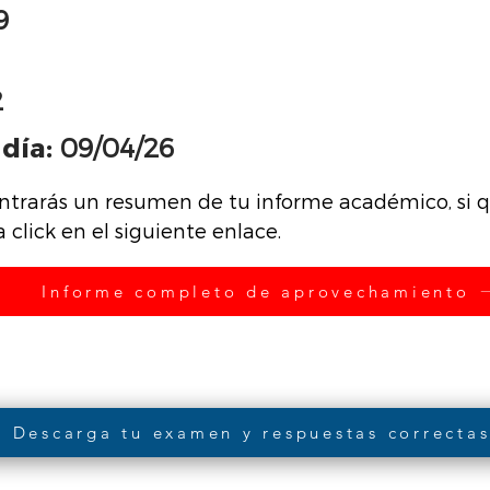
9
2
día:
09/04/26
ntrarás un resumen de tu informe académico, si qu
click en el siguiente enlace.
Informe completo de aprovechamiento
Descarga tu examen y respuestas correcta