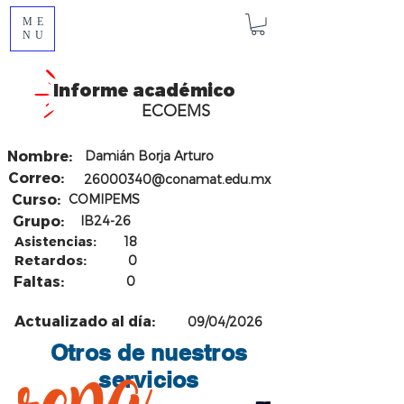
ME
NU
Informe académico
ECOEMS
Nombre:
Damián Borja Arturo
Correo:
26000340@conamat.edu.mx
Curso:
COMIPEMS
Grupo:
IB24-26
Asistencias:
18
Retardos:
0
Faltas:
0
Actualizado al día:
09/04/2026
Otros de nuestros
servicios