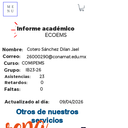
ME
NU
Informe académico
ECOEMS
Nombre:
Cotero Sánchez Dilan Jael
Correo:
26000290@conamat.edu.mx
Curso:
COMIPEMS
Grupo:
IB23-26
Asistencias:
23
Retardos:
0
Faltas:
0
Actualizado al día:
09/04/2026
Otros de nuestros
servicios