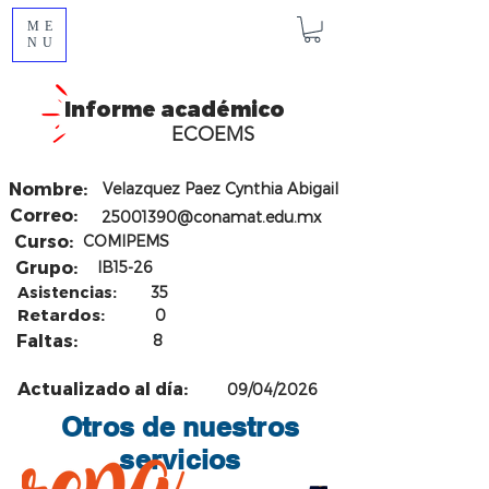
ME
NU
Informe académico
ECOEMS
Nombre:
Velazquez Paez Cynthia Abigail
Correo:
25001390@conamat.edu.mx
Curso:
COMIPEMS
Grupo:
IB15-26
Asistencias:
35
Retardos:
0
Faltas:
8
Actualizado al día:
09/04/2026
Otros de nuestros
servicios